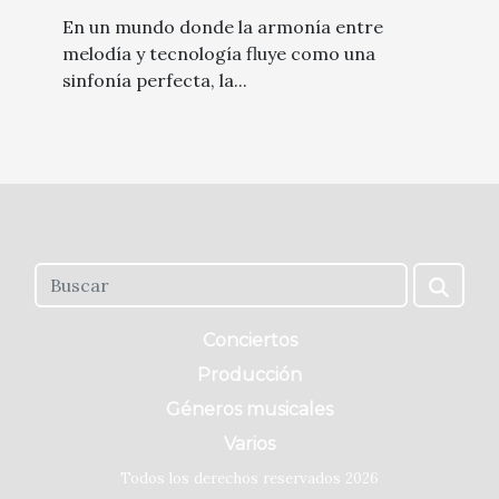
conveniencia
En un mundo donde la armonía entre
melodía y tecnología fluye como una
sinfonía perfecta, la...
Conciertos
Producción
Géneros musicales
Varios
Todos los derechos reservados 2026